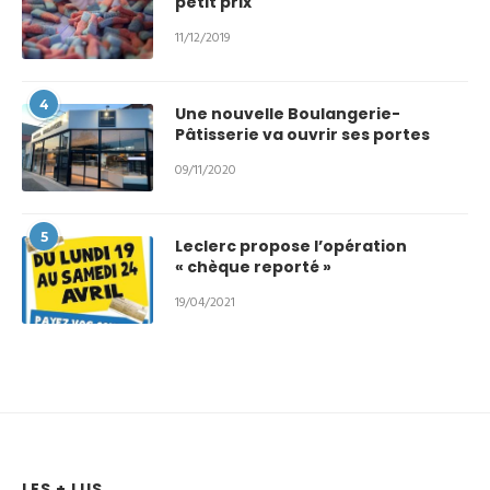
petit prix
11/12/2019
4
Une nouvelle Boulangerie-
Pâtisserie va ouvrir ses portes
09/11/2020
5
Leclerc propose l’opération
« chèque reporté »
19/04/2021
LES + LUS